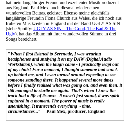
hat mein langjähriger Freund und exzellenter Musikproduzent
aus England, Paul Mex, auch diesmal wieder einen
wundervollen Beitrag geleistet. Ebenso meine gleichfalls
langjährige Freundin Fiona Church aus Wales, die ich noch aus
früheren Musikzeiten in England mit der Band UGLY AS SIN
(siehe Spotify:
UGLY AS SIN – The Good, The Bad & The
Ugly
), hat das Album mit ihrer wundervollen Stimme in drei
Songs bereichert.
"
When I first listened to Serenade, I was wearing
headphones and studying it on my DAW (Digital Audio
Workstation), when the laugh came - I practically leapt out
of my chair! For a moment, I thought someone had snuck
up behind me, and I even turned around expecting to see
someone standing there. It happened several more times
before I finally realised what was going on, and even then, it
still managed to startle me again. That's when I knew the
track had a life of its own - it wasn't just sound, it was spirit
captured in a moment. The power of music is really
astonishing. It transcends everything - time,
circumstances...
" – Paul Mex, producer, England