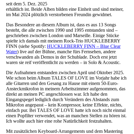
seit dem 5. Dez. 2025
erhältlich ist. Beide Alben bilden eine Einheit und sind meiner,
im Mai 2024 plötzlich verstorbenen Freundin gewidmet.
Das Besondere an diesem Album ist, dass es aus 13 Songs
besteht, die alle zwischen 1990 und 1995 entstanden sind –
geschrieben zwischen London und Marseille. Einige Stücke
spielte ich damals mit meinem Rock-Trio HUCKLEBERRY
FINN (siehe Spotify:
HUCKLEBERRY FINN – Blue Clear
Water
) live auf der Bühne, manche fürs Fernsehen, andere
verschwanden als Demos in der Schublade. Doch erst jetzt
waren sie reif veröffentlicht zu werden – in Solo & Acoustic.
Die Aufnahmen entstanden zwischen April und Oktober 2025.
Wie schon beim Album TALES OF LOVE im Vorjahr habe ich
alle Gitarren und den Gesang zu Hause mit einem 50-Euro-
Ansteckmikrofon in meinem Arbeitszimmer aufgenommen, das
direkt an meinen PC angeschlossen war. Ich habe den
Eingangspegel lediglich durch Verändern des Abstands zum
Mikrofon angepasst – kein Kompressor, keine Effekte, nichts,
einfach pur. Bei TALES OF LOVE hatte ich noch nicht einmal
einen Popfilter verwendet, was an manchen Stellen zu hören ist.
Ich wollte auch hier eine rohe Natürlichkeit festzuhalten.
Mit zusätzlichen Keyboard-Arrangements und dem Mastering